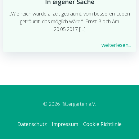
In eigener Sache
„Wie reich wurde allzeit geträumt, vom besseren Leben
geträumt, das möglich wäre.“ Ernst Bloch Am
20.05.2017 […]
weiterlesen...
© 2026 Rittergarten e.V.
Datenschutz
Impressum
Cookie Richtlinie