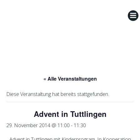
Zum
Inhalt
springen
« Alle Veranstaltungen
Diese Veranstaltung hat bereits stattgefunden.
Advent in Tuttlingen
29. November 2014 @ 11:00
-
11:30
Advent in Tuttlingen mit Kinderprogram. In Kooperation