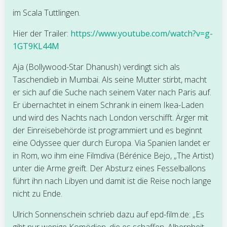
im Scala Tuttlingen.
Hier der Trailer:
https://www.youtube.com/watch?v=g-
1GT9KL44M
Aja (Bollywood-Star Dhanush) verdingt sich als
Taschendieb in Mumbai. Als seine Mutter stirbt, macht
er sich auf die Suche nach seinem Vater nach Paris auf.
Er übernachtet in einem Schrank in einem Ikea-Laden
und wird des Nachts nach London verschifft. Ärger mit
der Einreisebehörde ist programmiert und es beginnt
eine Odyssee quer durch Europa. Via Spanien landet er
in Rom, wo ihm eine Filmdiva (Bérénice Bejo, „The Artist)
unter die Arme greift. Der Absturz eines Fesselballons
führt ihn nach Libyen und damit ist die Reise noch lange
nicht zu Ende.
Ulrich Sonnenschein schrieb dazu auf epd-film.de: „Es
gibt nur wenige Komödien, die es schaffen, Albernheit,